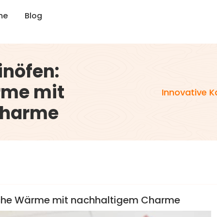
m
e
B
l
o
g
inöfen:
rme mit
Innovative 
Charme
iche Wärme mit nachhaltigem Charme