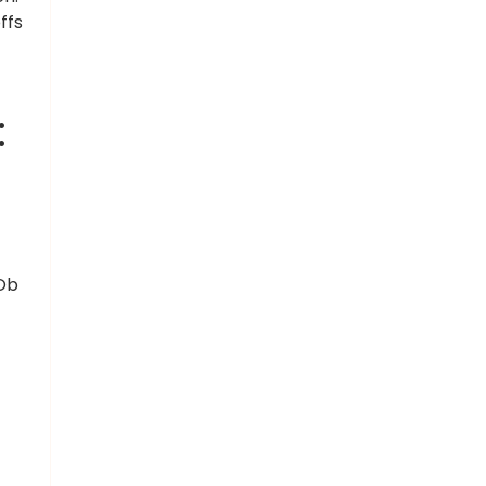
ffs
:
Ob