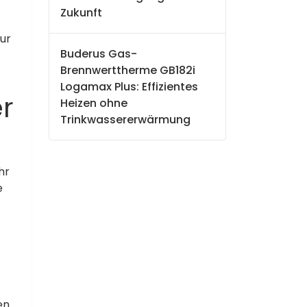
Zukunft
nur
Buderus Gas-
Brennwerttherme GB182i
Logamax Plus: Effizientes
r
Heizen ohne
Trinkwassererwärmung
hr
e
en.